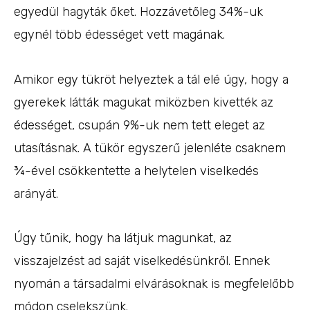
egyedül hagyták őket. Hozzávetőleg 34%-uk
egynél több édességet vett magának.
Amikor egy tükröt helyeztek a tál elé úgy, hogy a
gyerekek látták magukat miközben kivették az
édességet, csupán 9%-uk nem tett eleget az
utasításnak. A tükör egyszerű jelenléte csaknem
¾-ével csökkentette a helytelen viselkedés
arányát.
Úgy tűnik, hogy ha látjuk magunkat, az
visszajelzést ad saját viselkedésünkről. Ennek
nyomán a társadalmi elvárásoknak is megfelelőbb
módon cselekszünk.