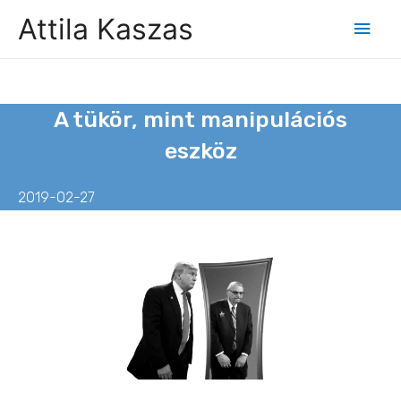
Attila Kaszas
A tükör, mint manipulációs
eszköz
2019-02-27