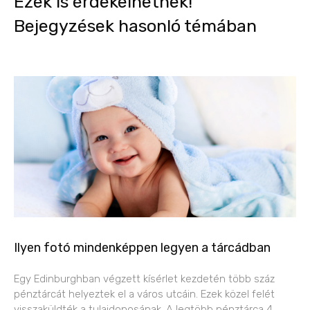
Ezek is érdekelhetnek!
Bejegyzések hasonló témában
Ilyen fotó mindenképpen legyen a tárcádban
Egy Edinburghban végzett kísérlet kezdetén több száz
pénztárcát helyeztek el a város utcáin. Ezek közel felét
visszaküldték a tulajdonosának. A legtöbb pénztárca 4